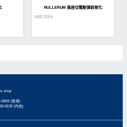
化
RULLERUM 兩座位電動彈鉸梳化
USD
753.9
e.shop
0-4869 (香港)
088-0638 (内地)